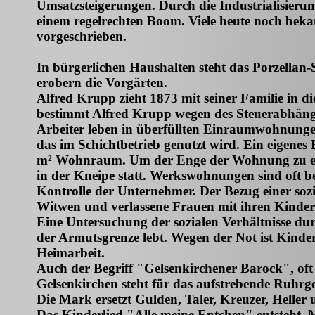
Umsatzsteigerungen. Durch die Industrialisier
einem regelrechten Boom. Viele heute noch bek
vorgeschrieben.
In bürgerlichen Haushalten steht das Porzella
erobern die Vorgärten.
Alfred Krupp zieht 1873 mit seiner Familie in 
bestimmt Alfred Krupp wegen des Steuerabhängig
Arbeiter leben in überfüllten Einraumwohnungen
das im Schichtbetrieb genutzt wird. Ein eigenes 
m² Wohnraum. Um der Enge der Wohnung zu entge
in der Kneipe statt. Werkswohnungen sind oft be
Kontrolle der Unternehmer. Der Bezug einer so
Witwen und verlassene Frauen mit ihren Kinder
Eine Untersuchung der sozialen Verhältnisse dur
der Armutsgrenze lebt. Wegen der Not ist Kinder
Heimarbeit.
Auch der Begriff "Gelsenkirchener Barock", oft
Gelsenkirchen steht für das aufstrebende Ruhrge
Die Mark ersetzt Gulden, Taler, Kreuzer, Helle
Das Kinderlied "Alle meine Entchen" entsteht.