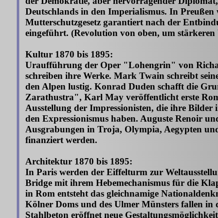
der Demokratie, aber hervorragender Diplomat, 
Deutschlands in den Imperialismus. In Preußen wi
Mutterschutzgesetz garantiert nach der Entbind
eingeführt. (Revolution von oben, um stärkere
Kultur 1870 bis 1895:
Uraufführung der Oper "Lohengrin" von Richa
schreiben ihre Werke. Mark Twain schreibt sei
den Alpen lustig. Konrad Duden schafft die Grun
Zarathustra", Karl May veröffentlicht erste Ro
Ausstellung der Impressionisten, die ihre Bilder 
den Expressionismus haben. Auguste Renoir und 
Ausgrabungen in Troja, Olympia, Aegypten und 
finanziert werden.
Architektur 1870 bis 1895:
In Paris werden der Eiffelturm zur Weltausstel
Bridge mit ihrem Hebemechanismus für die Klap
in Rom entsteht das gleichnamige Nationaldenkmal
Kölner Doms und des Ulmer Münsters fallen in d
Stahlbeton eröffnet neue Gestaltungsmöglichk