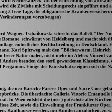
wird Reichskanzler. Mit der Einrichtung von afrikanis
rd die Zivilehe mit Scheidungsrecht eingeführt und alle
ung 3 freie Tage, die obligatorische Krankenversicheru
n Veränderungen vorzubeugen)
rd Wagner. Tschaikowski schreibt das Ballett "Der 
ne Romane, schwärmt von Heidelberg und macht sich üb
dlage einheitlicher Rechtschreibung in Deutschland. Fr
mane. Karl Spitzweg malt den "Bücherwurm, Heinrich Z
in freier Natur malen, nicht mehr im Atelier. Vincent va
Andere beenden den steril gewordenen Klassizismus, es
Pergamon. Einige der Kunstschätze eignen sich die N
lung, die neo-Barocke Pariser Oper und Sacre Coer geb
pbrücke. Die überdachte Galleria Vittorio Emanuelle 
. In Wien entsteht die (neo-) gotischste aller Kirchen
iese Zeit, sowie die Einweihung der Frankfurter Oper.
eiten. Kaufhäuser werden, um Kunden anzulocken, zu 