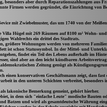
ung, besonders aber durch Reparationszahlungen aus F
annte Firmen werden gegründet, die Einrichtung von Be
n-Sevice mit Zwiebelmuster, das um 1740 von der Meiß
die Villa Hügel mit 269 Räumen auf 8100 m² Wohn- und
en Wahlrechts ein drittel des Stadtrats.
, größere Wohnungen werden von mehreren Familien beleg
Bett ist schon Statussymbol. In der Mittel- und Unterkl
hen, findet ein Teil des Lebens außerhalb im Hinterh
sser, sind aber an den leicht kündbaren Arbeitsvertra
zialdemokratischen Zeitung genügt als Kündigungsgru
n.
ch einen konservativen Geschäftsmann zeigt, dass fast
arbeit in den unteren Schichten verbreitet, besonders
 als lakonische Bemerkung gemeint, gehört hierher.
biet, in dem sich "einfache Leute" modische Bauten od
r und Batzen und wird als gesamtdeutsche Währung eing
 Mädchen werden in der Schule ausgiebig mit Handarbe