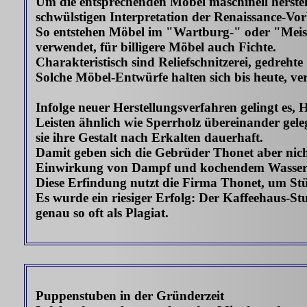
Um die entsprechenden Möbel maschinell herstel
schwülstigen Interpretation der Renaissance-Vor
So entstehen Möbel im "Wartburg-" oder "Meister
verwendet, für billigere Möbel auch Fichte.
Charakteristisch sind Reliefschnitzerei, gedrehte
Solche Möbel-Entwürfe halten sich bis heute, ve
Infolge neuer Herstellungsverfahren gelingt es
Leisten ähnlich wie Sperrholz übereinander gel
sie ihre Gestalt nach Erkalten dauerhaft.
Damit geben sich die Gebrüder Thonet aber nicht
Einwirkung von Dampf und kochendem Wasser da
Diese Erfindung nutzt die Firma Thonet, um St
Es wurde ein riesiger Erfolg: Der Kaffeehaus-Stu
genau so oft als Plagiat.
Puppenstuben in der Gründerzeit