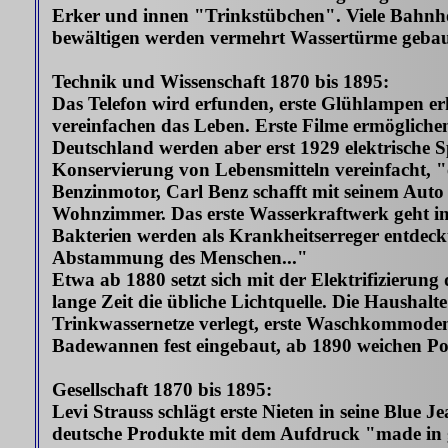
Erker und innen "Trinkstübchen". Viele Bahnhö
bewältigen werden vermehrt Wassertürme gebaut
Technik und Wissenschaft 1870 bis 1895:
Das Telefon wird erfunden, erste Glühlampen erh
vereinfachen das Leben. Erste Filme ermöglichen
Deutschland werden aber erst 1929 elektrische S
Konservierung von Lebensmitteln vereinfacht, "e
Benzinmotor, Carl Benz schafft mit seinem Auto
Wohnzimmer. Das erste Wasserkraftwerk geht in B
Bakterien werden als Krankheitserreger entdeckt
Abstammung des Menschen..."
Etwa ab 1880 setzt sich mit der Elektrifizierung
lange Zeit die übliche Lichtquelle. Die Haushal
Trinkwassernetze verlegt, erste Waschkommode
Badewannen fest eingebaut, ab 1890 weichen Po
Gesellschaft 1870 bis 1895:
Levi Strauss schlägt erste Nieten in seine Blue 
deutsche Produkte mit dem Aufdruck "made in g