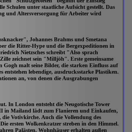
chen "Schutzgebieten" beginnt der Einstieg
 Schulen unter staatliche Aufsicht gestellt. Das
ng und Altersversorgung für Arbeiter wird
Nussknacker", Johannes Brahms und Smetana
er die Ritter-Hype und die Bergexpeditionen in
iedrich Nietzsches schreibt "Also sprach
ille zeichnet sein "Milljöh". Erste gemeinsame
n Gogh malt seine Bilder, die starken Einfluss auf
 entstehen lebendige, ausdrucksstarke Plastiken.
ationen an, von denen die Ausgrabungen
aut. In London entsteht die Neugotische Tower
II in Mailand lädt zum Flanieren und Einkaufen,
, die Votivkirche. Auch die Vollendung des
 Die ersten Wolkenkratzer streben in den Himmel.
wahren Palästen, Wohnhäuser erhalten außen