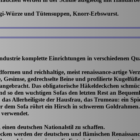
gi-Würze und Tütensuppen, Knorr-Erbswurst.
dustrie komplette Einrichtungen in verschiedenen Qual
ormen und reichhaltige, meist renaissance-artige Verz
lle, Gesimse, gedrechselte Beine und profilierte Kugelf
angebracht. Das obligatorische Häkeldeckchen schmück
und so den wuchtigen Sofas den letzten Rest an Bequeml
das Allerheiligste der Hausfrau, das Trumeau: ein Spi
er dem Sofa röhrt ein Hirsch in schwerem Goldrahmen.
 verwendet.
einen deutschen Nationalstil zu schaffen.
ken werden der deutschen und flämischen Renaissance