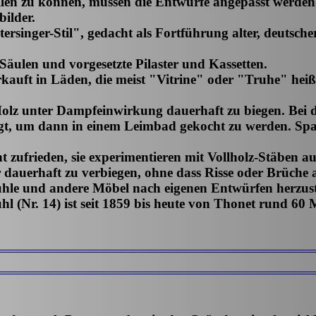
len zu können, müssen die Entwürfe angepasst werden.
bilder.
singer-Stil", gedacht als Fortführung alter, deutscher
 Säulen und vorgesetzte Pilaster und Kassetten.
rkauft in Läden, die meist "Vitrine" oder "Truhe" heiß
, Holz unter Dampfeinwirkung dauerhaft zu biegen. Bei
egt, um dann in einem Leimbad gekocht zu werden. Span
 zufrieden, sie experimentieren mit Vollholz-Stäben aus
uerhaft zu verbiegen, ohne dass Risse oder Brüche a
ühle und andere Möbel nach eigenen Entwürfen herzust
hl (Nr. 14) ist seit 1859 bis heute von Thonet rund 60 