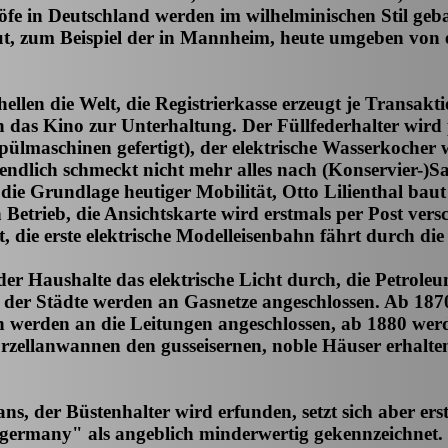
fe in Deutschland werden im wilhelminischen Stil geb
, zum Beispiel der in Mannheim, heute umgeben von e
ellen die Welt, die Registrierkasse erzeugt je Transakt
 das Kino zur Unterhaltung. Der Füllfederhalter wird 
pülmaschinen gefertigt), der elektrische Wasserkocher
ndlich schmeckt nicht mehr alles nach (Konservier-)Sa
 die Grundlage heutiger Mobilität, Otto Lilienthal ba
etrieb, die Ansichtskarte wird erstmals per Post vers
, die erste elektrische Modelleisenbahn fährt durch d
 der Haushalte das elektrische Licht durch, die Petrol
te der Städte werden an Gasnetze angeschlossen. Ab 18
n werden an die Leitungen angeschlossen, ab 1880 w
rzellanwannen den gusseisernen, noble Häuser erhalte
Jeans, der Büstenhalter wird erfunden, setzt sich aber 
ermany" als angeblich minderwertig gekennzeichnet. W