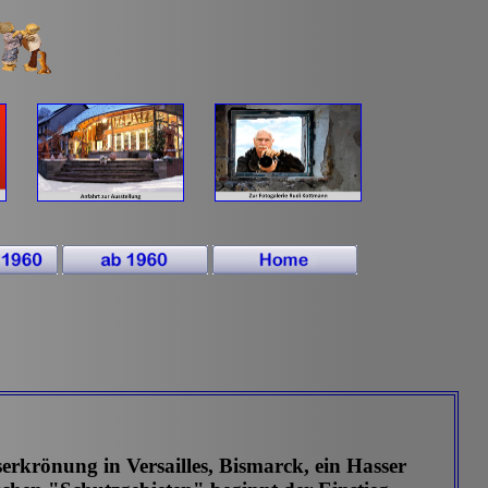
erkrönung in Versailles, Bismarck, ein Hasser