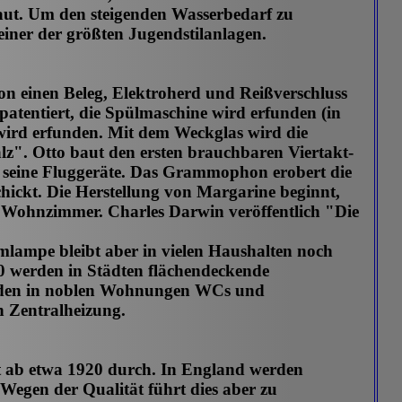
aut. Um den steigenden Wasserbedarf zu
iner der größten Jugendstilanlagen.
ion einen Beleg, Elektroherd und Reißverschluss
patentiert, die Spülmaschine wird erfunden (in
 wird erfunden. Mit dem Weckglas wird die
lz". Otto baut den ersten brauchbaren Viertakt-
ut seine Fluggeräte. Das Grammophon erobert die
chickt. Die Herstellung von Margarine beginnt,
ie Wohnzimmer. Charles Darwin veröffentlich "Die
eumlampe bleibt aber in vielen Haushalten noch
70 werden in Städten flächendeckende
erden in noblen Wohnungen WCs und
n Zentralheizung.
erst ab etwa 1920 durch. In England werden
egen der Qualität führt dies aber zu