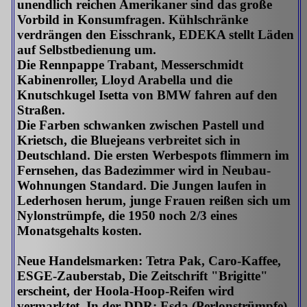
unendlich reichen Amerikaner sind das große
Vorbild in Konsumfragen. Kühlschränke
verdrängen den Eisschrank, EDEKA stellt Läden
auf Selbstbedienung um.
Die Rennpappe Trabant, Messerschmidt
Kabinenroller, Lloyd Arabella und die
Knutschkugel Isetta von BMW fahren auf den
Straßen.
Die Farben schwanken zwischen Pastell und
Krietsch, die Bluejeans verbreitet sich in
Deutschland. Die ersten Werbespots flimmern im
Fernsehen, das Badezimmer wird in Neubau-
Wohnungen Standard. Die Jungen laufen in
Lederhosen herum, junge Frauen reißen sich um
Nylonstrümpfe, die 1950 noch 2/3 eines
Monatsgehalts kosten.
Neue Handelsmarken: Tetra Pak, Caro-Kaffee,
ESGE-Zauberstab, Die Zeitschrift "Brigitte"
erscheint, der Hoola-Hoop-Reifen wird
vermarktet, In der DDR: Esda (Perlonstrümpfe),