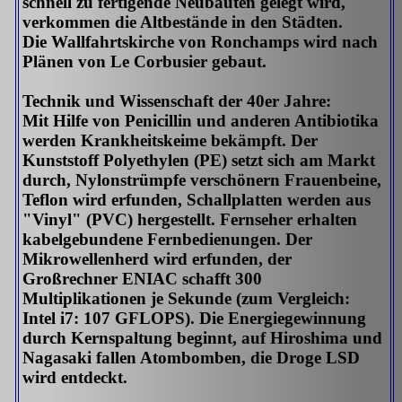
schnell zu fertigende Neubauten gelegt wird,
verkommen die Altbestände in den Städten.
Die Wallfahrtskirche von Ronchamps wird nach
Plänen von Le Corbusier gebaut.
Technik und Wissenschaft der 40er Jahre:
Mit Hilfe von Penicillin und anderen Antibiotika
werden Krankheitskeime bekämpft. Der
Kunststoff Polyethylen (PE) setzt sich am Markt
durch, Nylonstrümpfe verschönern Frauenbeine,
Teflon wird erfunden, Schallplatten werden aus
"Vinyl" (PVC) hergestellt. Fernseher erhalten
kabelgebundene Fernbedienungen. Der
Mikrowellenherd wird erfunden, der
Großrechner ENIAC schafft 300
Multiplikationen je Sekunde (zum Vergleich:
Intel i7: 107 GFLOPS). Die Energiegewinnung
durch Kernspaltung beginnt, auf Hiroshima und
Nagasaki fallen Atombomben, die Droge LSD
wird entdeckt.