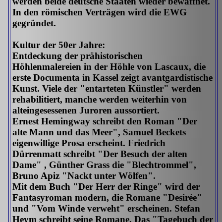
werden beide deutsche Staaten wieder bewaffnet.
In den römischen Verträgen wird die EWG
gegründet.
Kultur der 50er Jahre:
Entdeckung der prähistorischen
Höhlenmalereien in der Höhle von Lascaux, die
erste Documenta in Kassel zeigt avantgardistische
Kunst. Viele der "entarteten Künstler" werden
rehabilitiert, manche werden weiterhin von
alteingesessenen Juroren aussortiert.
Ernest Hemingway schreibt den Roman "Der
alte Mann und das Meer", Samuel Beckets
eigenwillige Prosa erscheint. Friedrich
Dürrenmatt schreibt "Der Besuch der alten
Dame" , Günther Grass die "Blechtrommel",
Bruno Apiz "Nackt unter Wölfen".
Mit dem Buch "Der Herr der Ringe" wird der
Fantasyroman modern, die Romane "Desirée"
und "Vom Winde verweht" erscheinen. Stefan
Heym schreibt seine Romane, Das "Tagebuch der